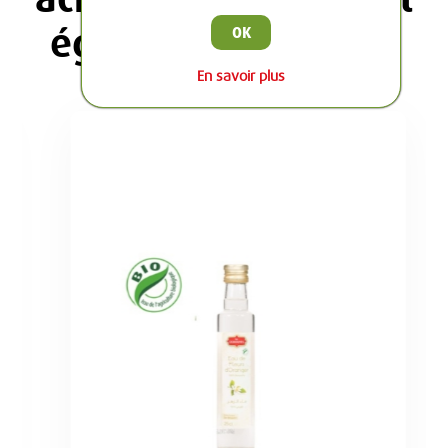
également acheté :
OK
En savoir plus