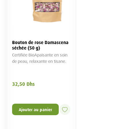
Eau de rose BIO (50cl)
Eau de fleur d'oranger B
(50cl)
Certifiée BIO, extraite par
Certifiée BIO, extraite par
distill...
distillation de fleurs fraîche
69,00 Dhs
33,95 Dhs
Ajouter au panier
Ajouter au panier