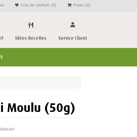
on
Liste de souhaits
(0)
Panier
(0)
pt
Service Client
Idées Recettes
ES
i Moulu (50g)
yphosate