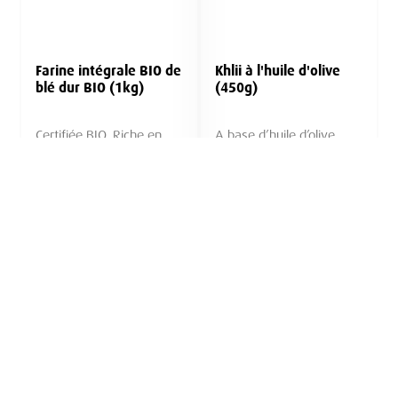
Farine intégrale BIO de
Khlii à l'huile d'olive
blé dur BIO (1kg)
(450g)
Certifiée BIO, Riche en
A base d’huile d’olive
nutriments, saveur
Vierge Extra et de viande
d'antan
sans soja
29,95 Dhs
178,00 Dhs
Ajouter au panier
Ajouter au panier