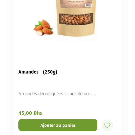
Lentilles - 1,5Kg
issues de nos ...
Certifiés BIO
72,00 Dhs
 panier
Ajouter au panier