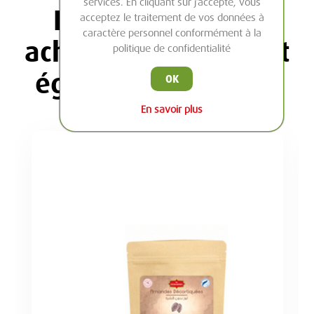
services. En cliquant sur j’accepte, vous
Les clients ayant
acceptez le traitement de vos données à
caractère personnel conformément à la
acheté cet article ont
politique de confidentialité
également acheté :
OK
En savoir plus