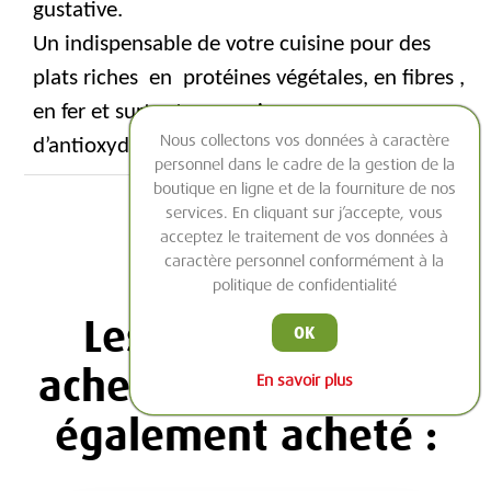
gustative.
Un indispensable de votre cuisine pour des
plats riches
en
protéines végétales, en fibres ,
en fer et surtout une vraie source
Nous collectons vos données à caractère
d’antioxydants.
personnel dans le cadre de la gestion de la
boutique en ligne et de la fourniture de nos
services. En cliquant sur j’accepte, vous
acceptez le traitement de vos données à
caractère personnel conformément à la
politique de confidentialité
Les clients ayant
OK
acheté cet article ont
En savoir plus
également acheté :