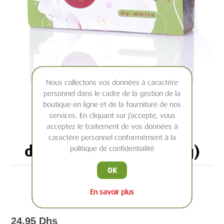
Nous collectons vos données à caractère
personnel dans le cadre de la gestion de la
boutique en ligne et de la fourniture de nos
services. En cliquant sur j’accepte, vous
acceptez le traitement de vos données à
Savon exfoliant à base
caractère personnel conformément à la
d'huile d'olive TIYYA (80g)
politique de confidentialité
OK
Ingrédients 100% naturels
En savoir plus
24,95 Dhs