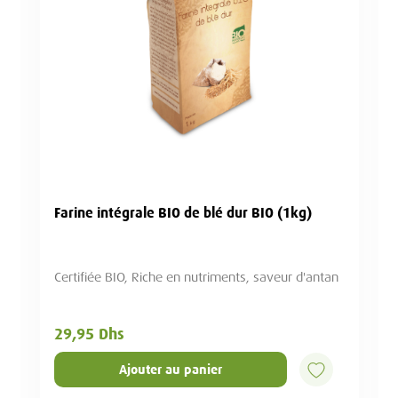
Sésame Beldi (500g)
Sans glyphosate
55,00 Dhs
Ajouter au panier