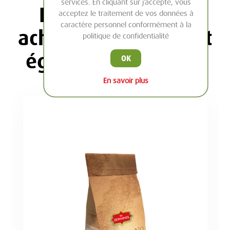
services. En cliquant sur j’accepte, vous
Les clients ayant
acceptez le traitement de vos données à
caractère personnel conformément à la
acheté cet article ont
politique de confidentialité
également acheté :
OK
En savoir plus