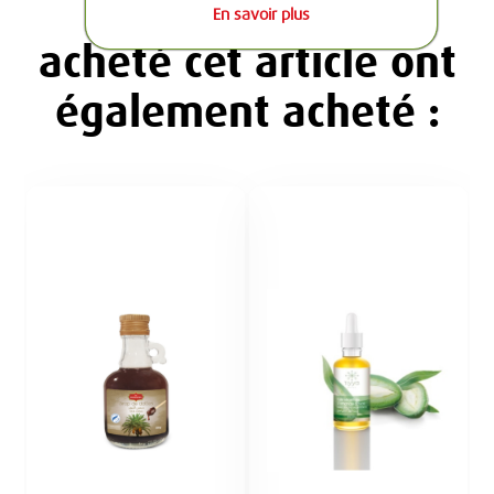
Les clients ayant
En savoir plus
acheté cet article ont
également acheté :