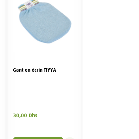
Gant en écrin TIYYA
Savon exfoliant à la l
TIYYA (80g)
Ingrédients 100% nature
30,00 Dhs
26,45 Dhs