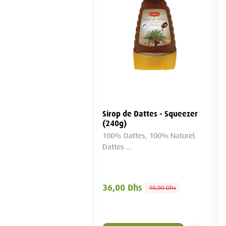
 à la rose TIYYA
Sirop de Dattes - Squeezer
l)
(240g)
ients 100% naturels
100% Dattes, 100% Naturel.
Dattes ...
0 Dhs
36,00 Dhs
40,00 Dhs