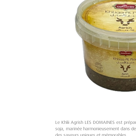
Le Khlii Agrish LES DOMAINES est prépar
soja, marinée harmonieusement dans des é
des saveurs uniques et mémorables.