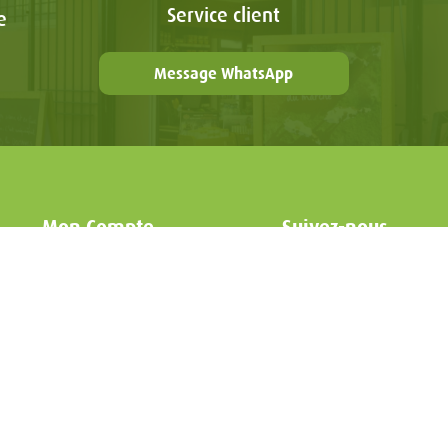
Service client
e
Message WhatsApp
Mon Compte
Suivez-nous
Mon compte
Mes commandes
Mes adresses
Panier