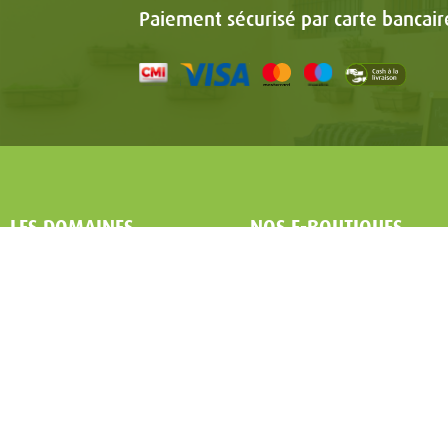
Paiement sécurisé par carte bancair
LES DOMAINES
NOS E-BOUTIQUES
Service client
Casablanca
Conditions Générales d'Utilisation
Rabat
Politique de confidentialité
Marrakech
Autres Villes
Powered by
nopCommerce