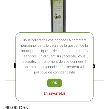
Nous collectons vos données à caractère
personnel dans le cadre de la gestion de la
boutique en ligne et de la fourniture de nos
services. En cliquant sur j’accepte, vous
acceptez le traitement de vos données à
Huile d'olive - Goût extra
caractère personnel conformément à la
doux (25 cl)
politique de confidentialité
OK
Certifiée BIO, vierge-extra.
En savoir plus
Au goût fruité extra doux.
60,00 Dhs