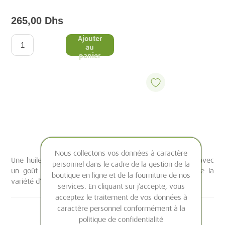
265,00 Dhs
Ajouter
au
panier
Nous collectons vos données à caractère
Une huile d’olive Bio Vierge-Extra, fraichement pressée, avec
personnel dans le cadre de la gestion de la
un goût fruité et un taux d’acidité très réduit. Issue de la
boutique en ligne et de la fourniture de nos
variété d’olive Marocaine Picholine. _x000B_
services. En cliquant sur j’accepte, vous
acceptez le traitement de vos données à
caractère personnel conformément à la
politique de confidentialité