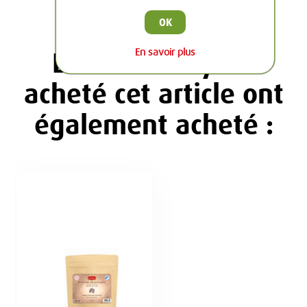
OK
En savoir plus
Les clients ayant
acheté cet article ont
également acheté :