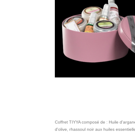
Coffret TIYYA composé de : Huile d'argane
d'olive, rhassoul noir aux huiles essentiel